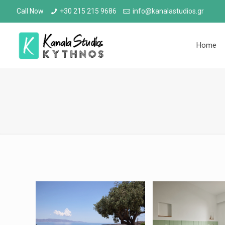
Call Now
+30 215 215 9686
info@kanalastudios.gr
Home