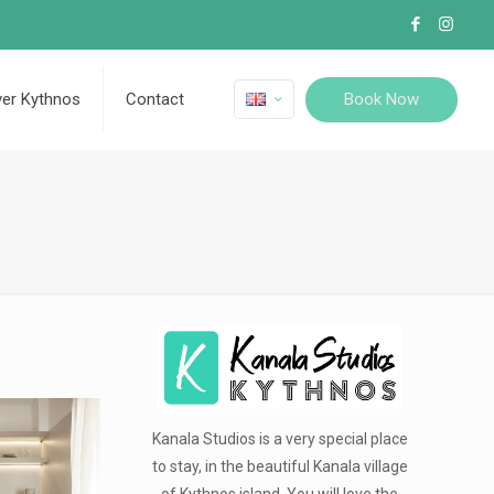
Book Now
ver Kythnos
Contact
Kanala Studios is a very special place
to stay, in the beautiful Kanala village
of Kythnos island. You will love the